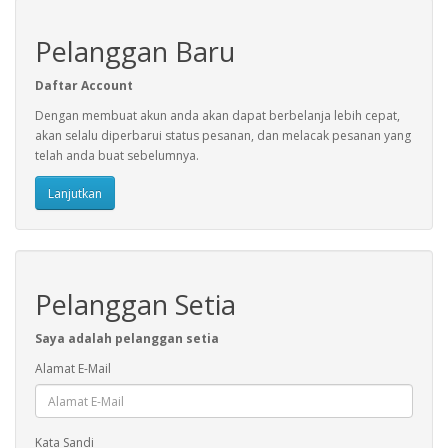
Pelanggan Baru
Daftar Account
Dengan membuat akun anda akan dapat berbelanja lebih cepat,
akan selalu diperbarui status pesanan, dan melacak pesanan yang
telah anda buat sebelumnya.
Lanjutkan
Pelanggan Setia
Saya adalah pelanggan setia
Alamat E-Mail
Kata Sandi