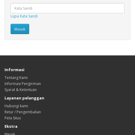
Lupa Kata Sandi
Informasi
Tentang Kami
Informasi Pengiriman
Syarat & Ketentuan
Layanan pelanggan
Hubungi kami
Retur / Pengembalian
Peta Situs
Ekstra
Merek